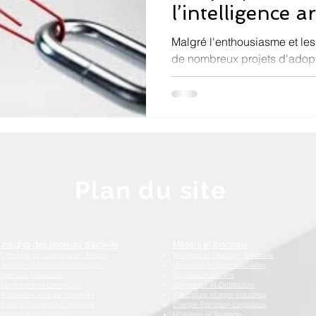
l’intelligence ar
les organisatio
Malgré l'enthousiasme et les
de nombreux projets d'adopt
atteindre leurs objectifs. Le
qu’identifiés dans les organi
subsaharienne, sont variées
présentons ci-dessous une c
réparties en 9 thèmes, et qui 
points de vulnérabilité pour votre
ma
Plan du site
Insights des secteurs d'activité
Métiers et fonctions
L'horloge du business en Afrique
Stratégie et Direction Générale
Télécoms-Médias-Technologies
Marketing et Communication
Services financiers
Services financiers
Commerce et Distribution
Commerce et Distribution
Agriculture et agro-industries
Agriculture et agro-industries
Energie-Transport-Logistique
Energie-Transport-Logistique
Hôtellerie et Tourisme
Hôtellerie et Tourisme