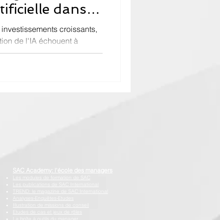
tificielle dans
ns
 investissements croissants,
ion de l'IA échouent à
s causes de ces échecs, tels
sations en Afrique
 et complexes. Nous
heck-list de 18 questions
permettent d’identifier les
 entreprise. 1 - Le
nque de stratégie claire L’absence d’objectifs
SAC Academy: l'école des managers
Les modules de formation de SAC
Les publications de SAC International
TREND: le magazine de SAC International
Analyses-Enquêtes-Etudes
Illustration de missions de conseil
Etudes de cas et jeux de rôles
La boîte à outils du manager