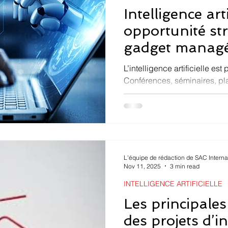
Intelligence artif
opportunité st
gadget managér
entreprises afr
L’intelligence artificielle est
Conférences, séminaires, pla
communications institutionne
passage obligé pour toute en
sa modernité. En Afrique, ce
particulièrement visible, por
technologique. Mais derrièr
question demeure : l’IA est-e
L'équipe de rédaction de SAC Interna
opportunité stratégique ou ri
Nov 11, 2025
3 min read
INTELLIGENCE ARTIFICIELLE
Les principales
des projets d’i