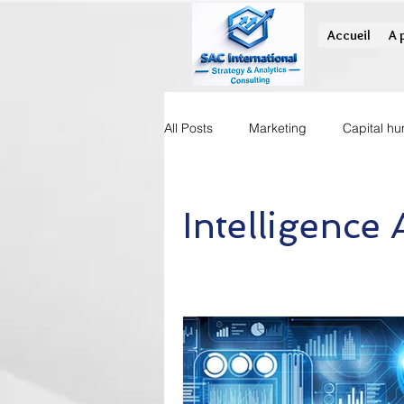
Accueil
A 
All Posts
Marketing
Capital h
Opinion
Intelligence A