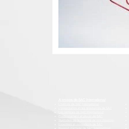
A propos de SAC International
L’histoire de SAC International
L’organisation et les ressources de SAC
Les services de SAC International
Positionnement et atouts de SAC
Illustration de la diversité de nos missions
Expertises et innovations de SAC
Rapport d’activité de SAC International