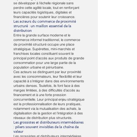
se développer à l’échelle régionale sans
perdre cette agilité locale, tout en renforçant
leurs capacités logistiques, digitales et
financières pour soutenir leur croissance.
Les acteurs du commerce de proximité
structuré : un maillon essentiel de la
distribution
Entre la grande surface moderne et le
commerce informel traditionnel, le commerce
de proximité structuré occupe une place
stratégique. Supérettes, mini-marchés et
franchises locales constituent souvent le
principal point d’accès aux produits de grande
consommation pour une large partie de la
population urbaine et périurbaine.
Ces acteurs se distinguent par leur proximité
avec les consommateurs, leur flexibilité et leur
capacité à s’intégrer dans des environnements
urbains denses. Toutefois, ils font face à des
marges limitées, à des difficultés d’accès au
financement et à une forte pression
concurrentielle. Leur principal enjeu stratégique
est la professionnalisation de leurs pratiques,
notamment via la mutualisation des achats, la
digitalisation de la gestion et l’intégration à des
réseaux de distribution plus structurés.
Les grossistes et distributeurs intermédiaires
: piliers souvent invisibles de la chaîne de
valeur
Les grossistes et distributeurs intermédiaires