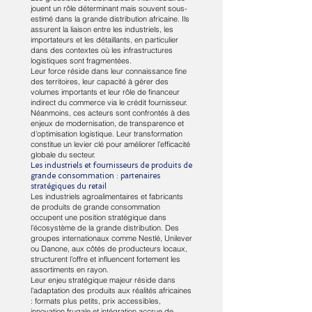
jouent un rôle déterminant mais souvent sous-
estimé dans la grande distribution africaine. Ils
assurent la liaison entre les industriels, les
importateurs et les détaillants, en particulier
dans des contextes où les infrastructures
logistiques sont fragmentées.
Leur force réside dans leur connaissance fine
des territoires, leur capacité à gérer des
volumes importants et leur rôle de financeur
indirect du commerce via le crédit fournisseur.
Néanmoins, ces acteurs sont confrontés à des
enjeux de modernisation, de transparence et
d’optimisation logistique. Leur transformation
constitue un levier clé pour améliorer l’efficacité
globale du secteur.
Les industriels et fournisseurs de produits de
grande consommation : partenaires
stratégiques du retail
Les industriels agroalimentaires et fabricants
de produits de grande consommation
occupent une position stratégique dans
l’écosystème de la grande distribution. Des
groupes internationaux comme Nestlé, Unilever
ou Danone, aux côtés de producteurs locaux,
structurent l’offre et influencent fortement les
assortiments en rayon.
Leur enjeu stratégique majeur réside dans
l’adaptation des produits aux réalités africaines
: formats plus petits, prix accessibles,
innovation frugale et intégration accrue de