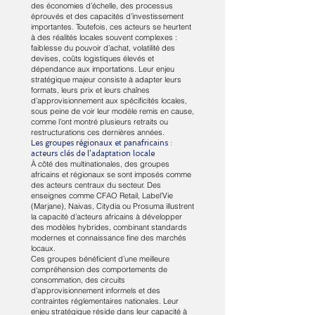
des économies d’échelle, des processus
éprouvés et des capacités d’investissement
importantes. Toutefois, ces acteurs se heurtent
à des réalités locales souvent complexes :
faiblesse du pouvoir d’achat, volatilité des
devises, coûts logistiques élevés et
dépendance aux importations. Leur enjeu
stratégique majeur consiste à adapter leurs
formats, leurs prix et leurs chaînes
d’approvisionnement aux spécificités locales,
sous peine de voir leur modèle remis en cause,
comme l’ont montré plusieurs retraits ou
restructurations ces dernières années.
Les groupes régionaux et panafricains :
acteurs clés de l’adaptation locale
À côté des multinationales, des groupes
africains et régionaux se sont imposés comme
des acteurs centraux du secteur. Des
enseignes comme CFAO Retail, Label’Vie
(Marjane), Naivas, Citydia ou Prosuma illustrent
la capacité d’acteurs africains à développer
des modèles hybrides, combinant standards
modernes et connaissance fine des marchés
locaux.
Ces groupes bénéficient d’une meilleure
compréhension des comportements de
consommation, des circuits
d’approvisionnement informels et des
contraintes réglementaires nationales. Leur
enjeu stratégique réside dans leur capacité à