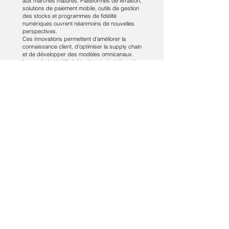
aux marchés matures. Plateformes de livraison,
solutions de paiement mobile, outils de gestion
des stocks et programmes de fidélité
numériques ouvrent néanmoins de nouvelles
perspectives.
Ces innovations permettent d’améliorer la
connaissance client, d’optimiser la supply chain
et de développer des modèles omnicanaux.
Leur principal défi réside dans la logistique du
dernier kilomètre, la rentabilité et la confiance
des consommateurs.
Vers un modèle africain de grande
distribution
La grande distribution en Afrique évolue vers
un modèle hybride, situé à la croisée des
standards internationaux et des réalités
locales. Sa croissance dépendra de la
capacité des acteurs à maîtriser les coûts, à
sécuriser les chaînes d’approvisionnement, à
intégrer le digital et à répondre aux contraintes
de pouvoir d’achat.
Plus qu’une simple transposition de modèles
occidentaux, la grande distribution africaine
invente progressivement ses propres
équilibres. Dans cette dynamique, elle
s’impose comme un levier structurant de
formalisation de l’économie, de création
d’emplois et de modernisation des habitudes
de consommation sur le continent.