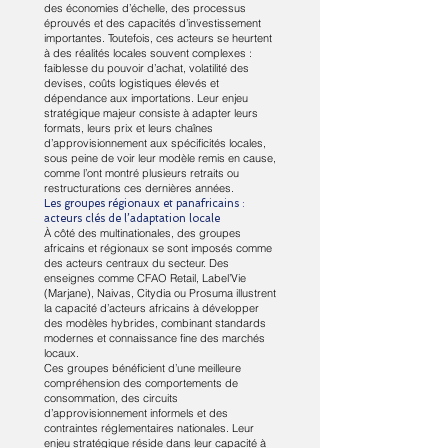
des économies d’échelle, des processus
éprouvés et des capacités d’investissement
importantes. Toutefois, ces acteurs se heurtent
à des réalités locales souvent complexes :
faiblesse du pouvoir d’achat, volatilité des
devises, coûts logistiques élevés et
dépendance aux importations. Leur enjeu
stratégique majeur consiste à adapter leurs
formats, leurs prix et leurs chaînes
d’approvisionnement aux spécificités locales,
sous peine de voir leur modèle remis en cause,
comme l’ont montré plusieurs retraits ou
restructurations ces dernières années.
Les groupes régionaux et panafricains :
acteurs clés de l’adaptation locale
À côté des multinationales, des groupes
africains et régionaux se sont imposés comme
des acteurs centraux du secteur. Des
enseignes comme CFAO Retail, Label’Vie
(Marjane), Naivas, Citydia ou Prosuma illustrent
la capacité d’acteurs africains à développer
des modèles hybrides, combinant standards
modernes et connaissance fine des marchés
locaux.
Ces groupes bénéficient d’une meilleure
compréhension des comportements de
consommation, des circuits
d’approvisionnement informels et des
contraintes réglementaires nationales. Leur
enjeu stratégique réside dans leur capacité à