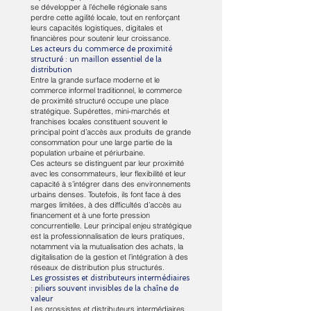
se développer à l’échelle régionale sans
perdre cette agilité locale, tout en renforçant
leurs capacités logistiques, digitales et
financières pour soutenir leur croissance.
Les acteurs du commerce de proximité
structuré : un maillon essentiel de la
distribution
Entre la grande surface moderne et le
commerce informel traditionnel, le commerce
de proximité structuré occupe une place
stratégique. Supérettes, mini-marchés et
franchises locales constituent souvent le
principal point d’accès aux produits de grande
consommation pour une large partie de la
population urbaine et périurbaine.
Ces acteurs se distinguent par leur proximité
avec les consommateurs, leur flexibilité et leur
capacité à s’intégrer dans des environnements
urbains denses. Toutefois, ils font face à des
marges limitées, à des difficultés d’accès au
financement et à une forte pression
concurrentielle. Leur principal enjeu stratégique
est la professionnalisation de leurs pratiques,
notamment via la mutualisation des achats, la
digitalisation de la gestion et l’intégration à des
réseaux de distribution plus structurés.
Les grossistes et distributeurs intermédiaires
: piliers souvent invisibles de la chaîne de
valeur
Les grossistes et distributeurs intermédiaires