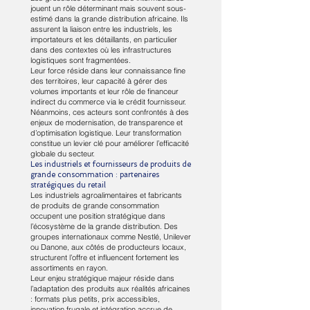
jouent un rôle déterminant mais souvent sous-
estimé dans la grande distribution africaine. Ils
assurent la liaison entre les industriels, les
importateurs et les détaillants, en particulier
dans des contextes où les infrastructures
logistiques sont fragmentées.
Leur force réside dans leur connaissance fine
des territoires, leur capacité à gérer des
volumes importants et leur rôle de financeur
indirect du commerce via le crédit fournisseur.
Néanmoins, ces acteurs sont confrontés à des
enjeux de modernisation, de transparence et
d’optimisation logistique. Leur transformation
constitue un levier clé pour améliorer l’efficacité
globale du secteur.
Les industriels et fournisseurs de produits de
grande consommation : partenaires
stratégiques du retail
Les industriels agroalimentaires et fabricants
de produits de grande consommation
occupent une position stratégique dans
l’écosystème de la grande distribution. Des
groupes internationaux comme Nestlé, Unilever
ou Danone, aux côtés de producteurs locaux,
structurent l’offre et influencent fortement les
assortiments en rayon.
Leur enjeu stratégique majeur réside dans
l’adaptation des produits aux réalités africaines
: formats plus petits, prix accessibles,
innovation frugale et intégration accrue de