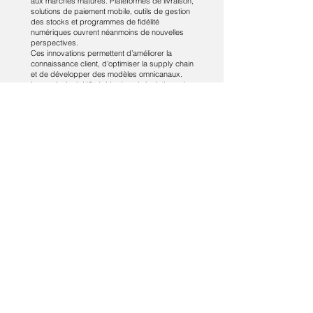
aux marchés matures. Plateformes de livraison,
solutions de paiement mobile, outils de gestion
des stocks et programmes de fidélité
numériques ouvrent néanmoins de nouvelles
perspectives.
Ces innovations permettent d’améliorer la
connaissance client, d’optimiser la supply chain
et de développer des modèles omnicanaux.
Leur principal défi réside dans la logistique du
dernier kilomètre, la rentabilité et la confiance
des consommateurs.
Vers un modèle africain de grande
distribution
La grande distribution en Afrique évolue vers
un modèle hybride, situé à la croisée des
standards internationaux et des réalités
locales. Sa croissance dépendra de la
capacité des acteurs à maîtriser les coûts, à
sécuriser les chaînes d’approvisionnement, à
intégrer le digital et à répondre aux contraintes
de pouvoir d’achat.
Plus qu’une simple transposition de modèles
occidentaux, la grande distribution africaine
invente progressivement ses propres
équilibres. Dans cette dynamique, elle
s’impose comme un levier structurant de
formalisation de l’économie, de création
d’emplois et de modernisation des habitudes
de consommation sur le continent.