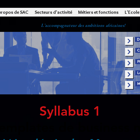
propos de SAC
Secteurs d'activité
Métiers et fonctions
L'Ecole
L'accompagnateur des ambitions africaines!
D
C
P
L
M
Syllabus 1
 templates de busines