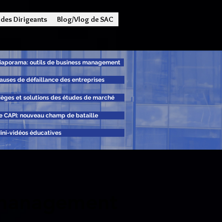
 des Dirigeants
Blog/Vlog de SAC
iaporama: outils de business management
auses de défaillance des entreprises
ièges et solutions des études de marché
e CAPI: nouveau champ de bataille
ini-vidéos éducatives
s management