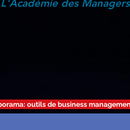
L'Académie des Managers
nous présentons de manière thématique quelques ens
es affaires en Afrique.
nt tirés de ce que nous avons appris suite à nos intervent
g pour le compte d'entreprises évoulant sur le continent (mis
ansformation, études de marché et analyses sectorielles, s
n à des conseils d'administration, échanges lors de séminaires, 
porama: outils de business managemen