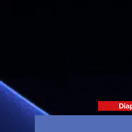
Dans cette page, 
réalités du monde d
Ces enseignements so
activités de consultin
redressement ou de tr
coaching, participatio
Dia