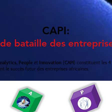
CAPI:
de bataille des entreprise
nalytics
,
People
et
Innovation
(
CAPI
) constituent les 
t le succès futur des entreprises africaines.