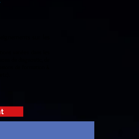
eignements sur les
ions variées dans les
sions de diagnostic, de
essions de formation &
etc).
t