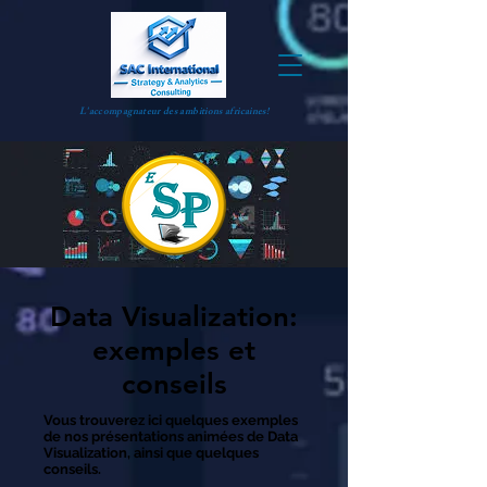
L'accompagnateur des ambitions africaines!
Data Visualization:
exemples et
conseils
Vous trouverez ici quelques exemples
de nos présentations animées de Data
Visualization, ainsi que quelques
conseils.