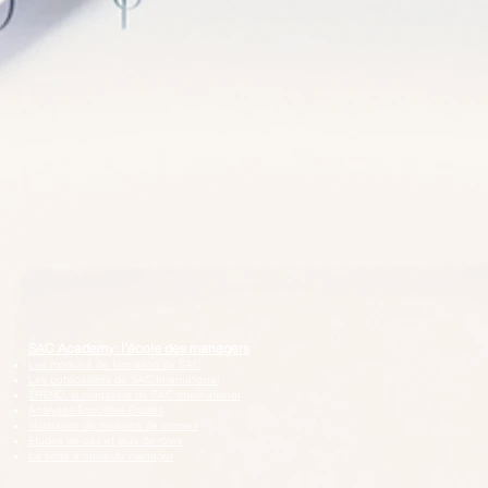
SAC Academy: l'école des managers
Les modules de formation de SAC
Les publications de SAC International
TREND: le magazine de SAC International
Analyses-Enquêtes-Etudes
Illustration de missions de conseil
Etudes de cas et jeux de rôles
La boîte à outils du manager