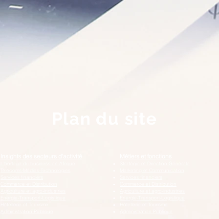
Plan du site
Insights des secteurs d'activité
Métiers et fonctions
L'horloge du business en Afrique
Stratégie et Direction Générale
Télécoms-Médias-Technologies
Marketing et Communication
Services financiers
Services financiers
Commerce et Distribution
Commerce et Distribution
Agriculture et agro-industries
Agriculture et agro-industries
Energie-Transport-Logistique
Energie-Transport-Logistique
Hôtellerie et Tourisme
Hôtellerie et Tourisme
Administration Publique
Administration Publique