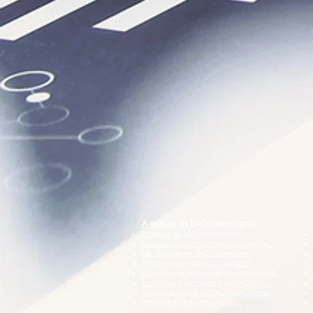
A propos de SAC International
L’histoire de SAC International
L’organisation et les ressources de SAC
Les services de SAC International
Positionnement et atouts de SAC
Illustration de la diversité de nos missions
Expertises et innovations de SAC
Rapport d’activité de SAC International
A propos du fondateur de SAC