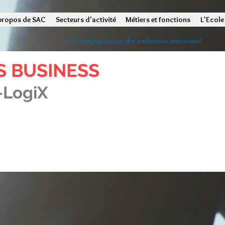
propos de SAC
Secteurs d'activité
Métiers et fonctions
L'Ecole
L'accompagnateur des ambitions africaines!
S BUSINESS
-LogiX