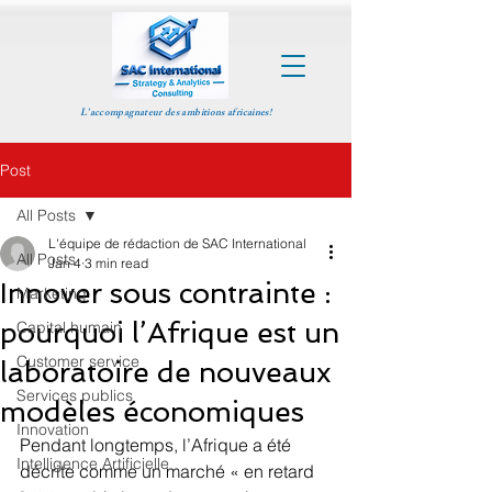
L'accompagnateur des ambitions africaines!
Post
All Posts
L'équipe de rédaction de SAC International
All Posts
Jan 4
3 min read
Innover sous contrainte :
Marketing
pourquoi l’Afrique est un
Capital humain
Customer service
laboratoire de nouveaux
Services publics
modèles économiques
Innovation
Pendant longtemps, l’Afrique a été 
Intelligence Artificielle
décrite comme un marché « en retard 