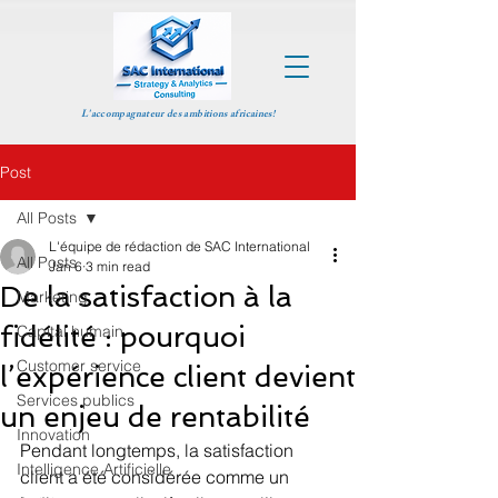
L'accompagnateur des ambitions africaines!
Post
All Posts
L'équipe de rédaction de SAC International
All Posts
Jan 6
3 min read
De la satisfaction à la
Marketing
fidélité : pourquoi
Capital humain
Customer service
l’expérience client devient
Services publics
un enjeu de rentabilité
Innovation
Pendant longtemps, la satisfaction 
Intelligence Artificielle
client a été considérée comme un 